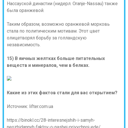
Нассауской династии (нидерл. Oranje-Nassau) также
была оранжевой.
Таким образом, возможно оранжевой морковь
стала по политическим мотивам. Этот цвет
олицетворял борьбу за голландскую
независимость.
15) В яичных желтках больше питательных
веществ и минералов, чем в белках.
Какие из этих фактов стали для вас открытием?
Источник: lifter.com.ua
https://binokl.cc/28-interesnejshih-i-samyh-
neozhidannyh-faktov-o-nashej-privychnoj-ede/