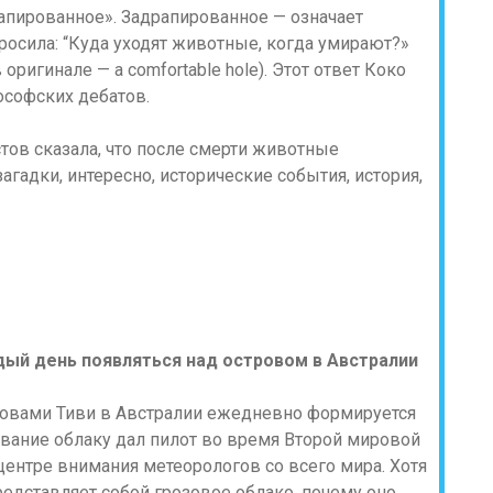
апированное». Задрапированное — означает
росила: “Куда уходят животные, когда умирают?»
оригинале — a comfortable hole). Этот ответ Коко
ософских дебатов.
дый день появляться над островом в Австралии
тровами Тиви в Австралии ежедневно формируется
звание облаку дал пилот во время Второй мировой
 центре внимания метеорологов со всего мира. Хотя
редставляет собой грозовое облако, почему оно