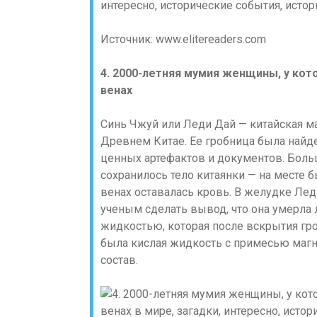
Источник: www.elitereaders.com
4. 2000-летняя мумия женщины, у кото
венах
Синь Чжуй или Леди Дай — китайская ма
Древнем Китае. Ее гробница была найде
ценных артефактов и документов. Боль
сохранилось тело китаянки — на месте б
венах оставалась кровь. В желудке Ле
ученым сделать вывод, что она умерла
жидкостью, которая после вскрытия гро
была кислая жидкость с примесью магни
состав.