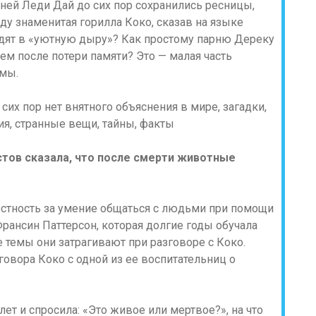
ней Леди Дай до сих пор сохранились ресницы,
ду знаменитая горилла Коко, сказав на языке
одят в «уютную дыру»? Как простому парню Дереку
м после потери памяти? Это — малая часть
умы.
естов сказала, что после смерти животные
естность за умение общаться с людьми при помощи
рансин Паттерсон, которая долгие годы обучала
е темы они затрагивают при разговоре с Коко.
зговора Коко с одной из ее воспитательниц о
ет и спросила: «Это живое или мертвое?», на что