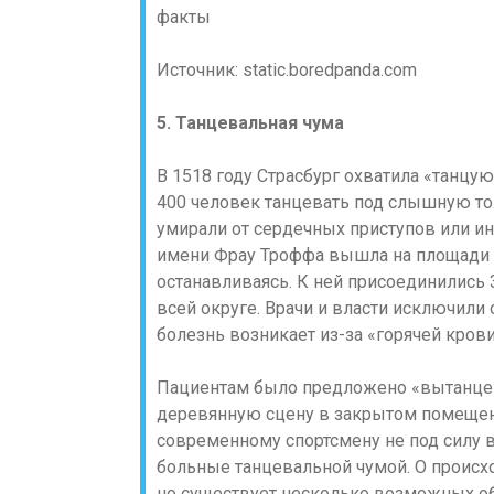
Источник: static.boredpanda.com
5. Танцевальная чума
В 1518 году Страсбург охватила «танцу
400 человек танцевать под слышную то
умирали от сердечных приступов или инс
имени Фрау Троффа вышла на площади Ст
останавливаясь. К ней присоединились 3
всей округе. Врачи и власти исключили
болезнь возникает из-за «горячей кров
Пациентам было предложено «вытанцев
деревянную сцену в закрытом помещени
современному спортсмену не под силу 
больные танцевальной чумой. О происхо
но существует несколько возможных об