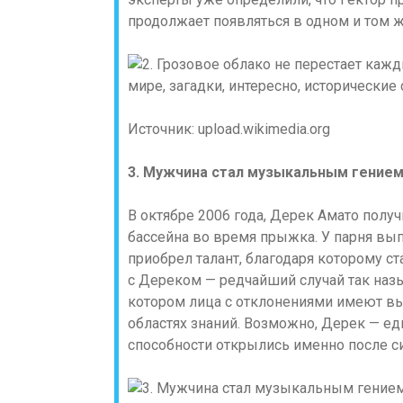
продолжает появляться в одном и том же
Источник: upload.wikimedia.org
3. Мужчина стал музыкальным гением
В октябре 2006 года, Дерек Амато полу
бассейна во время прыжка. У парня выпа
приобрел талант, благодаря которому 
с Дереком — редчайший случай так наз
котором лица с отклонениями имеют в
областях знаний. Возможно, Дерек — е
способности открылись именно после си