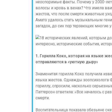
неоспоримые факты. Почему у 2000-лет
волосы и кровь в венах? Что имела вви
жестов, что после смерти животные ух
Амато удалось стать музыкальным гение
загадок, до сих пор терзающих многие 
1. Горилла Коко, которая на языке ж
отправляются в «уютную дыру»
Знаменитая горилла Коко получила изв
языка жестов. Однажды зоопсихолога Ф
гориллу, спросили, насколько серьезны
Паттерсон ответила: «Все началось с ра
смерти.
Воспитательница показала обезьяне скел