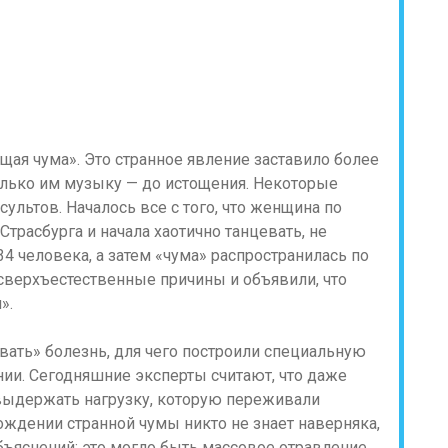
ющая чума». Это странное явление заставило более
лько им музыку — до истощения. Некоторые
ультов. Началось все с того, что женщина по
расбурга и начала хаотично танцевать, не
4 человека, а затем «чума» распространилась по
 сверхъестественные причины и объявили, что
и».
ать» болезнь, для чего построили специальную
и. Сегодняшние эксперты считают, что даже
выдержать нагрузку, которую переживали
ждении странной чумы никто не знает наверняка,
ъяснений: это могло быть массовое отравление