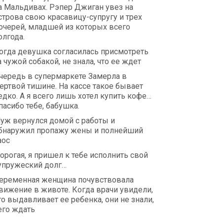
а Мальдивах. Рэпер Джиган увез на
строва свою красавицу-супругу и трех
очерей, младшей из которых всего
олгода.
огда девушка согласилась присмотреть
а чужой собакой, не знала, что ее ждет
чередь в супермаркете Замерла в
ертвой тишине. На кассе такое бывает
едко. А я всего лишь хотел купить кофе…
пасибо тебе, бабушка.
уж вернулся домой с работы и
бнаружил пропажу жены и полнейший
аос
орогая, я пришел к тебе исполнить свой
упружеский долг…
еременная женщина почувствовала
вижение в животе. Когда врачи увидели,
то выдавливает ее ребенка, они не знали,
его ждать