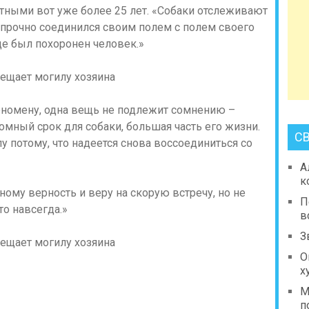
тными вот уже более 25 лет. «Собаки отслеживают
 прочно соединился своим полем с полем своего
где был похоронен человек.»
еномену, одна вещь не подлежит сомнению –
ромный срок для собаки, большая часть его жизни.
С
лу потому, что надеется снова воссоединиться со
А
к
ному верность и веру на скорую встречу, но не
П
то навсегда.»
в
З
О
х
М
п