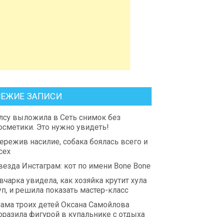
ВЕЖИЕ ЗАПИСИ
лсу выложила в Сеть снимок без
осметики. Это нужно увидеть!
ережив насилие, собака боялась всего и
сех
везда Инстаграм: кот по имени Bone Bone
вчарка увидела, как хозяйка крутит хула
уп, и решила показать мастер-класс
ама троих детей Оксана Самойлова
оразила фигурой в купальнике с отдыха