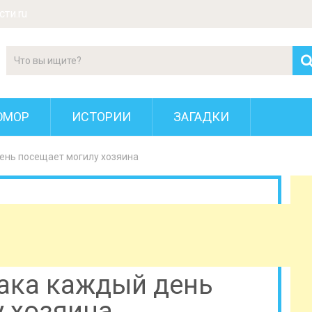
ти.ru
ЮМОР
ИСТОРИИ
ЗАГАДКИ
день посещает могилу хозяина
бака каждый день
 хозяина