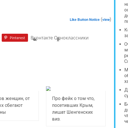
н
о
д
(
)
Like Button Notice
view
п
К
з
+
Вконтакте
Одноклассники
Pinterest
О
м
р
С
М
о
х
Д
с
ов женщин, от
Про фейк о том что,
Б
ых сбегают
посетивших Крым,
д
ины
лишат Шенгенских
ч
виз.
ч