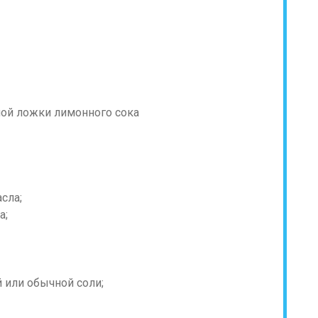
ной ложки лимонного сока
сла;
а;
 или обычной соли;