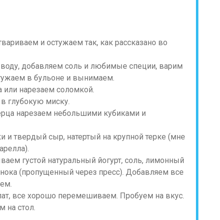
твариваем и остужаем так, как рассказано во
воду, добавляем соль и любимые специи, варим
стужаем в бульоне и вынимаем.
а или нарезаем соломкой.
в глубокую миску.
ерца нарезаем небольшими кубиками и
 и твердый сыр, натертый на крупной терке (мне
арелла).
ваем густой натуральный йогурт, соль, лимонный
снока (пропущенный через пресс). Добавляем все
ем.
ат, все хорошо перемешиваем. Пробуем на вкус.
 на стол.