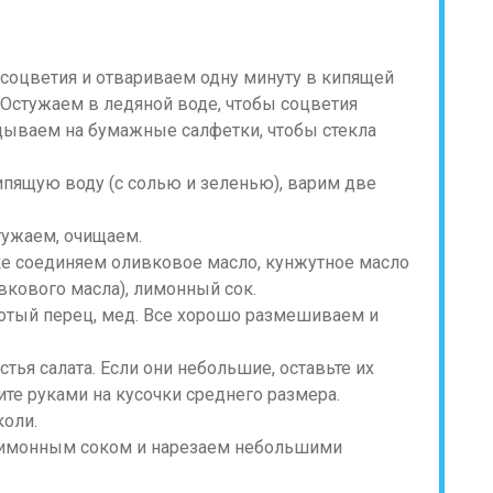
соцветия и отвариваем одну минуту в кипящей
 Остужаем в ледяной воде, чтобы соцветия
дываем на бумажные салфетки, чтобы стекла
пящую воду (с солью и зеленью), варим две
тужаем, очищаем.
ке соединяем оливковое масло, кунжутное масло
вкового масла), лимонный сок.
отый перец, мед. Все хорошо размешиваем и
ья салата. Если они небольшие, оставьте их
ите руками на кусочки среднего размера.
коли.
лимонным соком и нарезаем небольшими