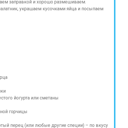
ваем заправкой и хорошо размешиваем.
алатник, украшаем кусочками яйца и посыпаем
ерца
шки
устого йогурта или сметаны
еной горчицы
отый перец (или любые другие специи) – по вкусу