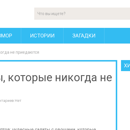
ЮМОР
ИСТОРИИ
ЗАГАДКИ
когда не приедаются
Х
, которые никогда не
нтариев Нет
тов: чудесные салаты с овощами, которые