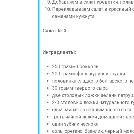
Добавляем в салат креветки, поли
Перекладываем салат в красивый с
семенами кунжута.
Салат № 3
Ингредиенты:
250 грамм брокколи
200 грамм филе куриной грудки
половинка сладкого болгарского п
30 грамм твердого сыра
две столовых ложки зелени петру
2-3 столовых ложки натурального г
одна чайная ложка лимонного сока
треть чайной ложки домашней ядр
один зубчик чеснока
соль, орегано, базилик, черный мол