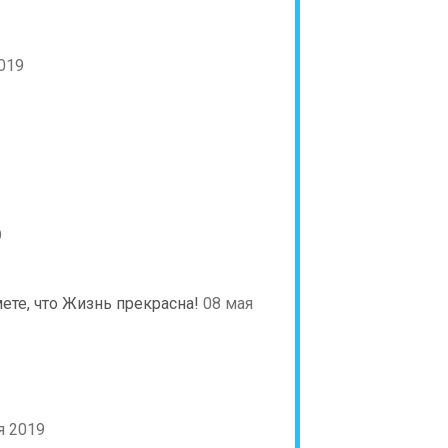
019
9
ете, что Жизнь прекрасна!
08 мая
я 2019