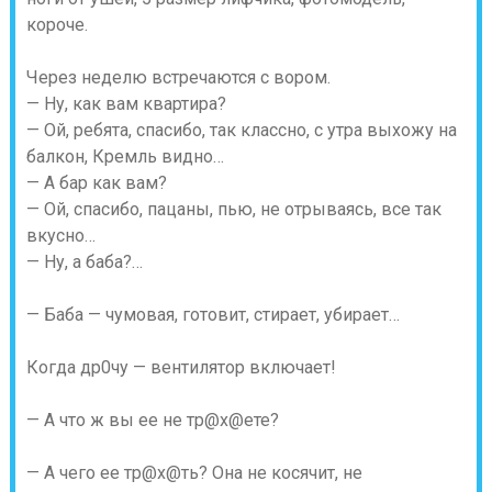
короче.
Через неделю встречаются с вором.
— Ну, как вам квартира?
— Ой, ребята, спасибо, так классно, с утра выхожу на
балкон, Кремль видно…
— А бар как вам?
— Ой, спасибо, пацаны, пью, не отрываясь, все так
вкусно…
— Ну, а баба?…
— Баба — чумовая, готовит, стирает, убирает…
Когда др0чу — вентилятор включает!
— А что ж вы ее не тр@х@ете?
— А чего ее тр@х@ть? Она не косячит, не