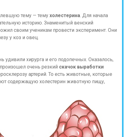
болевшую тему — тему
холестерина
. Для начала
мательную историю. Знаменитый венский
ожил своим ученикам провести эксперимент. Они
у у коз и овец.
 удивили хирурга и его подопечных. Оказалось,
и произошел очень резкий
скачок выработки
теросклерозу артерий. То есть животные, которые
ляют содержащую холестерин животную пищу,