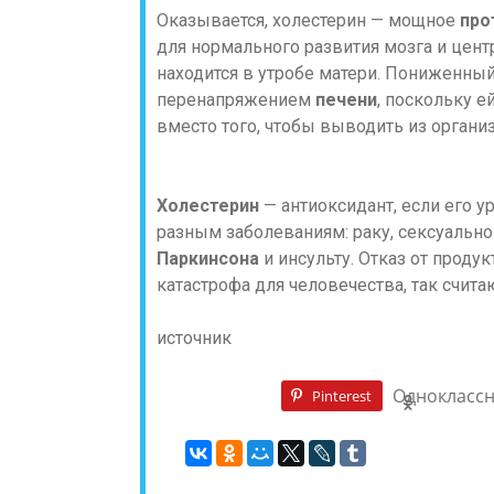
Оказывается, холестерин — мощное
про
для нормального развития мозга и цен
находится в утробе матери. Пониженный
перенапряжением
печени
, поскольку е
вместо того, чтобы выводить из органи
Холестерин
— антиоксидант, если его 
разным заболеваниям: раку, сексуальн
Паркинсона
и инсульту. Отказ от прод
катастрофа для человечества, так счит
источник
Однокласс
Pinterest