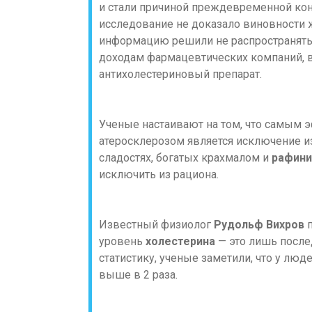
и стали причиной преждевременной кон
исследование не доказало виновности
информацию решили не распространять. 
доходам фармацевтических компаний, 
антихолестериновый препарат.
Ученые настаивают на том, что самым
атеросклерозом является исключение из
сладостях, богатых крахмалом и
рафини
исключить из рациона.
Известный физиолог
Рудольф Вихров
п
уровень
холестерина
— это лишь после
статистику, ученые заметили, что у лю
выше в 2 раза.