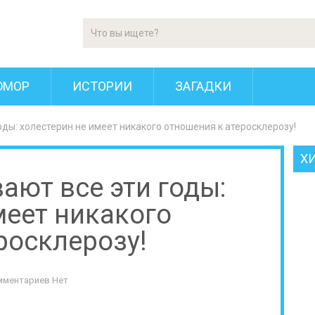
ЮМОР
ИСТОРИИ
ЗАГАДКИ
оды: холестерин не имеет никакого отношения к атеросклерозу!
Х
ают все эти годы:
меет никакого
росклерозу!
мментариев Нет