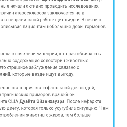
ченые начали активно проводить исследования,
 причин атеросклероза заключается не в
, а в неправильной работе щитовидки. В связи с
 прописывая пациентам небольшие дозы гормонов
века с появлением теории, которая обвиняла в
тельно содержащие холестерин животные
это страшное заблуждение связано с
аний
, которые везде ищут выгоду.
нно эта теория стала фатальной для людей,
з трагических примеров врачебной
ента США
Дуайта Эйзенхауэра
. После инфаркта
ю диету, которая только усугубила ситуацию. Чем
потреблении животных жиров, тем больше