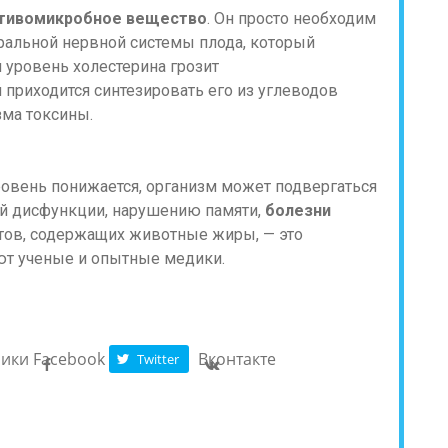
тивомикробное вещество
. Он просто необходим
тральной нервной системы плода, который
 уровень холестерина грозит
й приходится синтезировать его из углеводов
зма токсины.
уровень понижается, организм может подвергаться
ой дисфункции, нарушению памяти,
болезни
уктов, содержащих животные жиры, — это
ают ученые и опытные медики.
ники
Facebook
Вконтакте
Twitter