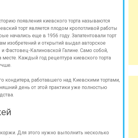
сторию появления киевского торта называются
иевский торт является плодом кропотливой работы
ые начались еще в 1956 году. Запатентовали торт
лам изобретений и открытий выдал авторское
 и Фастовец-Калиновской Галине. Само собой,
на месте. Каждый год рецептура киевского торта
учше.
го кондитера, работавшего над Киевскими тортами,
дняшний день от этой практики уже полностью
дства.
жей
 коржи. Для этого нужно выполнить несколько