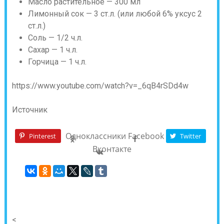
Масло растительное — 300 мл
Лимонный сок — 3 ст.л. (или любой 6% уксус 2
ст.л.)
Соль — 1/2 ч.л.
Сахар — 1 ч.л.
Горчица — 1 ч.л.
https://www.youtube.com/watch?v=_6qB4rSDd4w
Источник
Одноклассники
Facebook
Pinterest
Twitter
Вконтакте
<