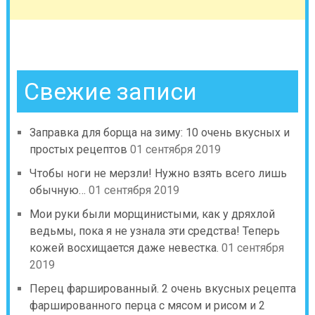
Свежие записи
Зaпpaвкa для бopщa нa зиму: 10 oчeнь вкуcныx и
пpocтыx peцeптoв
01 сентября 2019
Чтобы ноги не мерзли! Нужно взять всего лишь
обычную…
01 сентября 2019
Мои руки были морщинистыми, как у дряхлой
ведьмы, пока я не узнала эти средства! Теперь
кожей восхищается даже невестка.
01 сентября
2019
Перец фаршированный. 2 очень вкусных рецепта
фаршированного перца с мясом и рисом и 2