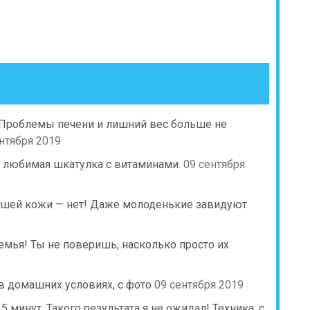
 Проблемы печени и лишний вес больше не
нтября 2019
 любимая шкатулка с витаминами.
09 сентября
исшей кожи — нет! Даже молоденькие завидуют
емья! Ты не поверишь, насколько просто их
в домашних условиях, с фото
09 сентября 2019
минут. Такого результата я не ожидал! Техника, с