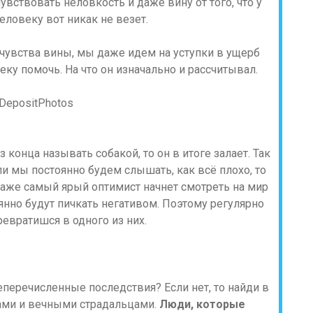
вствовать неловкость и даже вину от того, что у
еловеку вот никак не везет.
 чувства вины, мы даже идем на уступки в ущерб
ку помочь. На что он изначально и рассчитывал.
DepositPhotos
 конца называть собакой, то он в итоге залает. Так
ли мы постоянно будем слышать, как всё плохо, то
Даже самый ярый оптимист начнет смотреть на мир
янно будут пичкать негативом. Поэтому регулярно
евратишся в одного из них.
еречисленные последствия? Если нет, то найди в
ами и вечными страдальцами.
Люди, которые