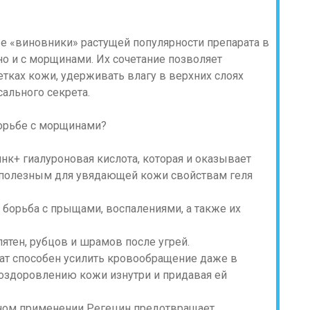
ые «виновники» растущей популярности препарата в
но и с морщинами. Их сочетание позволяет
тках кожи, удерживать влагу в верхних слоях
ального секрета.
борьбе с морщинами?
+ гиалуроновая кислота, которая и оказывает
полезным для увядающей кожи свойствам геля
 борьба с прыщами, воспалениями, а также их
ятен, рубцов и шрамов после угрей.
ат способен усилить кровообращение даже в
 оздоровлению кожи изнутри и придавая ей
рном применении Регецин предотвращает