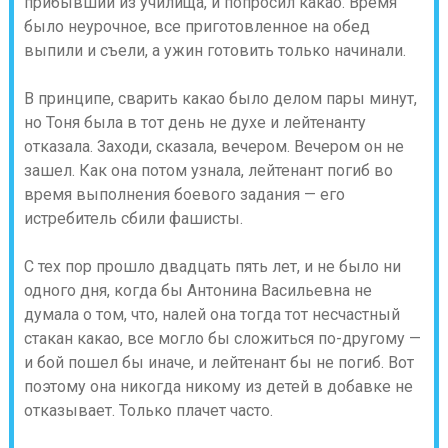
прибывший из училища, и попросил какао. Время
было неурочное, все приготовленное на обед
выпили и съели, а ужин готовить только начинали.
В принципе, сварить какао было делом пары минут,
но Тоня была в тот день не духе и лейтенанту
отказала. Заходи, сказала, вечером. Вечером он не
зашел. Как она потом узнала, лейтенант погиб во
время выполнения боевого задания — его
истребитель сбили фашисты.
С тех пор прошло двадцать пять лет, и не было ни
одного дня, когда бы Антонина Васильевна не
думала о том, что, налей она тогда тот несчастный
стакан какао, все могло бы сложиться по-другому —
и бой пошел бы иначе, и лейтенант бы не погиб. Вот
поэтому она никогда никому из детей в добавке не
отказывает. Только плачет часто.