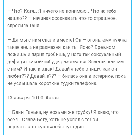
— Что? Катя… Я ничего не понимаю… Что на тебя
нашло?? — начиная осознавать что-то страшное,
спросила Таня.
— Да мы с ним спали вместе! Он — огонь, ему нужна
такая же, а не размазня, как ты. Ясно? Бревном
лежишь и парня гробишь, у него так сексуальный
дефицит какой-нибудь разовьется. Знаешь, как мы
с ним? И так, и эдак! Давай я тебе опишу, как он
любит??? Давай, а??? — билась она в истерике, пока
не услышала короткие гудки телефона.
13 января. 10.00. Антон.
— Блин, Танька, ну возьми же трубку! Я знаю, что
осел… Слава Богу, хоть не успел с тобой
порвать, а то куковал бы тут один.