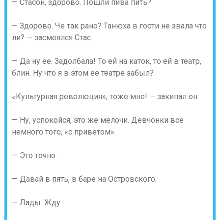
— Стасон, здорово. Пошли пива пить?
— Здорово. Че так рано? Танюха в гости не звала что
ли? — засмеялся Стас.
— Да ну ее. Задолбала! То ей на каток, то ей в театр,
блин. Ну что я в этом ее театре забыл?
«Культурная революция», тоже мне! — закипал он.
— Ну, успокойся, это же мелочи. Девчонки все
немного того, «с приветом».
— Это точно.
— Давай в пять, в баре на Островского.
— Лады. Жду.