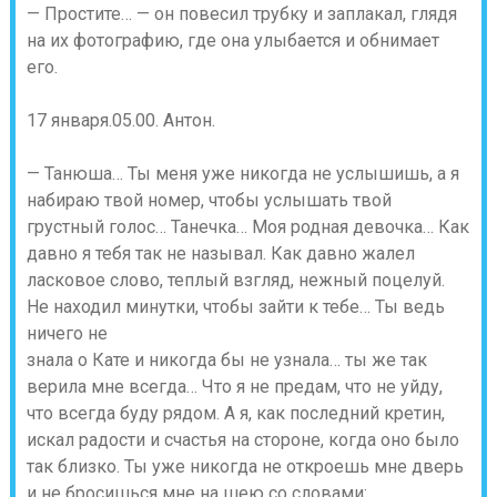
— Простите… — он повесил трубку и заплакал, глядя
на их фотографию, где она улыбается и обнимает
его.
17 января.05.00. Антон.
— Танюша… Ты меня уже никогда не услышишь, а я
набираю твой номер, чтобы услышать твой
грустный голос… Танечка… Моя родная девочка… Как
давно я тебя так не называл. Как давно жалел
ласковое слово, теплый взгляд, нежный поцелуй.
Не находил минутки, чтобы зайти к тебе… Ты ведь
ничего не
знала о Кате и никогда бы не узнала… ты же так
верила мне всегда… Что я не предам, что не уйду,
что всегда буду рядом. А я, как последний кретин,
искал радости и счастья на стороне, когда оно было
так близко. Ты уже никогда не откроешь мне дверь
и не бросишься мне на шею со словами: