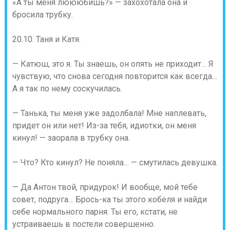
«А ты меня люююбишь?» — захохотала она и
бросила трубку.
20.10. Таня и Катя.
— Катюш, это я. Ты знаешь, он опять не приходит… Я
чувствую, что снова сегодня повторится как всегда…
А я так по нему соскучилась.
— Танька, ты меня уже задолбала! Мне наплевать,
придет он или нет! Из-за тебя, идиотки, он меня
кинул! — заорала в трубку она.
— Что? Кто кинул? Не поняла… — смутилась девушка.
— Да Антон твой, придурок! И вообще, мой тебе
совет, подруга… Брось-ка ты этого кобеля и найди
себе нормального парня. Ты его, кстати, не
устраиваешь в постели совершенно.