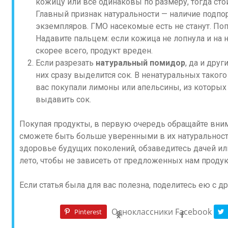
кожицу или все одинаковы по размеру, тогда стои
Главный признак натуральности — наличие подп
экземпляров. ГМО насекомые есть не станут. По
Надавите пальцем: если кожица не лопнула и на н
скорее всего, продукт вреден.
Если разрезать
натуральный помидор
, да и дру
них сразу выделится сок. В ненатуральных такого
вас покупали лимоны или апельсины, из которы
выдавить сок.
Покупая продукты, в первую очередь обращайте вним
сможете быть больше уверенными в их натуральности
здоровье будущих поколений, обзаведитесь дачей ил
лето, чтобы не зависеть от предложенных нам проду
Если статья была для вас полезна, поделитесь ею с др
Одноклассники
Facebook
Pinterest