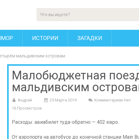
ЮМОР
ИСТОРИИ
ЗАГАДКИ
етырём мальдивским островам
Малобюджетная поезд
мальдивским остров
Андрей
25 Марта 2019
Комментариев Нет
16 Просмотров
Расходы: авиабилет туда-обратно — 402 евро.
От аэропорта на автобусе до конечной станции Main Bu