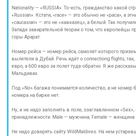
Nationality — «RUSSIA». То-есть, гражданство какой ст
«Russian». Кстати, «race» — это обычно не «раса», а э
«caucasian» — это не «кавказец», а белый. Так получи
Западе завирательной теории о том, что европейцы пр
горы Арарат.
Номер рейса — номер рейса, самолёт которого призем
вылетели в Дубай. Речь идёт о connectiong flights, та
евро, а 600 евро за полет туда-обратно. Я же рассказ
Мальдивах.
Под «No» багажа понимается количество, а не номер б
номера на бирке нет.
Ну, и не надо заполнять в поле, озаглавленном «Sex»,
принадлежности. Male — мужчина, Female — женщина.
Не надо доверять сайту WildMaldives. На нем устаре