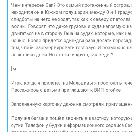
Чем интересен Gan? Это самый протяжённый остров, на
находится он в Южном полушарии, между 0 и 1 град
спидботы на него не ходят, так как к северу от атол
волны. Говорят, что даже грузовые суда напрямую на 
двигаться на в сторону Гана на судах, которые, как н
ночью. Вроде придётся один-два раза делать переса
тем, чтобы зарезервировать гест хаус. И возможно на
несколько дней. Но это же и круто, так ведь?!
[м
Итак, когда я прилетел на Мальдивы я простоял в тече
Пассажиров с детьми приглашают к ВИП-стойке.
Заполненную карточку даже не смотрели, приглашение
Получил багаж и пошёл звонить в квартиру, которую я
сутки. Телефон у будки информационного сервиса бес