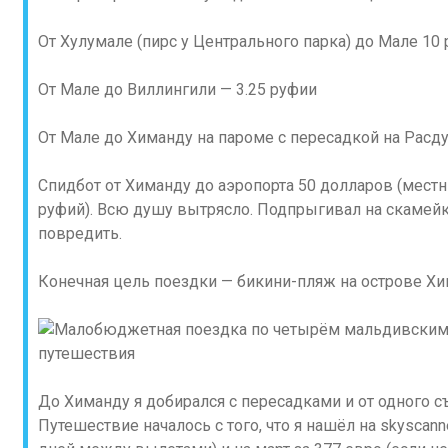
От Хулумале (пирс у Центрального парка) до Мале 10
От Мале до Виллингили — 3.25 руфии
От Мале до Химанду на пароме с пересадкой на Расду
Спидбот от Химанду до аэропорта 50 долларов (местн
руфий). Всю душу вытрясло. Подпрыгивал на скамейк
повредить.
Конечная цель поездки — бикини-пляж на острове Х
До Химанду я добирался с пересадками и от одного с
Путешествие началось с того, что я нашёл на skyscanne