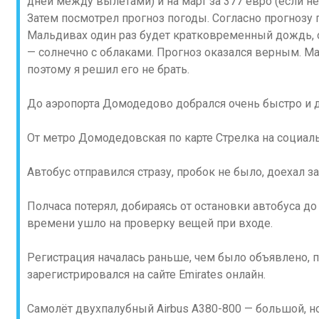
дней между вылетами) и на март за 377 евро (если 
Затем посмотрел прогноз погоды. Согласно прогнозу п
Мальдивах один раз будет кратковременный дождь, о
— солнечно с облаками. Прогноз оказался верным. М
поэтому я решил его не брать.
До аэропорта Домодедово добрался очень быстро и
От метро Домодедовская по карте Стрелка на социаль
Автобус отправился стразу, пробок не было, доехал за
Полчаса потерял, добираясь от остановки автобуса до
времени ушло на проверку вещей при входе.
Регистрация началась раньше, чем было объявлено, п
зарегистрировался на сайте Emirates онлайн.
Самолёт двухпалубный Airbus A380-800 — большой, 