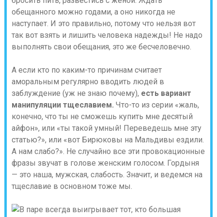
бросить пить, развестись с женой. Ждать
обещанного можно годами, а оно никогда не
наступает. И это правильно, потому что нельзя вот
так вот взять и лишить человека надежды! Не надо
выполнять свои обещания, это же бесчеловечно.
А если кто по каким-то причинам считает
аморальным регулярно вводить людей в
заблуждение (уж не знаю почему),
есть вариант
манипуляции тщеславием.
Что-то из серии «жаль,
конечно, что ты не сможешь купить мне десятый
айфон», или «ты такой умный! Переведешь мне эту
статью?», или «вот Бирюковы на Мальдивы ездили.
А нам слабо?». Не случайно все эти провокационные
фразы звучат в голове женским голосом. Гордыня
— это наша, мужская, слабость. Значит, и ведемся на
тщеславие в основном тоже мы.